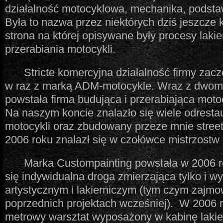
działalność motocyklowa, mechanika, podsta
Była to nazwa przez niektórych dziś jeszcze 
strona na której opisywane były procesy laki
przerabiania motocykli.
Stricte komercyjna działalność firmy zacz
w raz z marką ADM-motocykle. Wraz z dwom
powstała firma budująca i przerabiająca mot
Na naszym koncie znalazło się wiele odrest
motocykli oraz zbudowany przeze mnie streetf
2006 roku znalazł się w czołówce mistrzostw 
Marka Custompainting powstała w 2006 r
się indywidualna droga zmierzająca tylko i w
artystycznym i lakierniczym (tym czym zajm
poprzednich projektach wcześniej). W 2006 
metrowy warsztat wyposażony w kabinę lakie