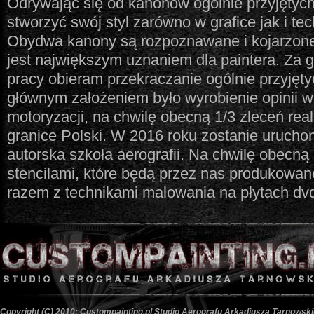
Odrywając się od kanonów ogólnie przyjętych
stworzyć swój styl zarówno w grafice jak i te
Obydwa kanony są rozpoznawane i kojarzone
jest największym uznaniem dla paintera. Za 
pracy obieram przekraczanie ogólnie przyję
głównym założeniem było wyrobienie opinii w
motoryzacji, na chwilę obecną 1/3 zleceń rea
granice Polski. W 2016 roku zostanie uruch
autorska szkoła aerografii. Na chwilę obecną
stencilami, które będą przez nas produkowa
razem z technikami malowania na płytach d
Copyright (C) 2010: Custompainting.pl Studio Aerografu Arkadiusza Tarnowski