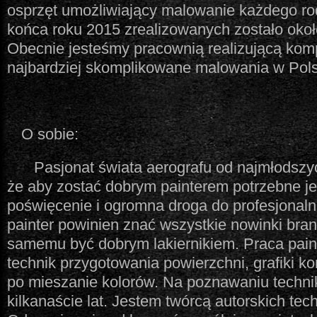
osprzęt umożliwiający malowanie każdego ro
końca roku 2015 zrealizowanych zostało okoł
Obecnie jesteśmy pracownią realizującą ko
najbardziej skomplikowane malowania w Pol
O sobie:
Pasjonat świata aerografu od najmłodszy
że aby zostać dobrym painterem potrzebne j
poświęcenie i ogromna droga do profesjonalne
painter powinien znać wszystkie nowinki branż
samemu być dobrym lakiernikiem. Praca pain
technik przygotowania powierzchni, grafiki k
po mieszanie kolorów. Na poznawaniu techni
kilkanaście lat. Jestem twórcą autorskich tech